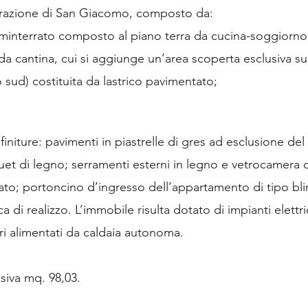
 frazione di San Giacomo, composto da:
minterrato composto al piano terra da cucina-soggiorno
a cantina, cui si aggiunge un’area scoperta esclusiva sul
o sud) costituita da lastrico pavimentato;
initure: pavimenti in piastrelle di gres ad esclusione del 
et di legno; serramenti esterni in legno e vetrocamera 
ato; portoncino d’ingresso dell’appartamento di tipo blin
 di realizzo. L’immobile risulta dotato di impianti elettri
ari alimentati da caldaia autonoma.
siva mq. 98,03.