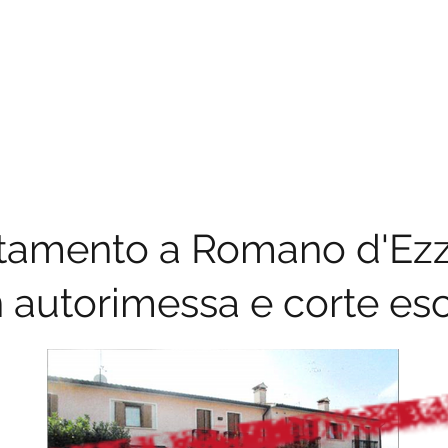
AV.ESEC.
Avvocati per le Esecuzioni
HOME
I PROFESSIONISTI
GLI IMMOBILI ALL'ASTA
amento a Romano d'Ezze
 autorimessa e corte esc